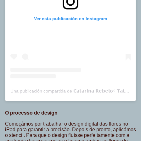
Ver esta publicación en Instagram
Una publicación compartida de 𝗖𝗮𝘁𝗮𝗿𝗶𝗻𝗮 𝗥𝗲𝗯𝗲𝗹𝗼᠅ 𝗧𝗮𝘁𝘁𝗼𝗼 (@catarinarebelo_tattoo)
O processo de design
Começámos por trabalhar o design digital das flores no
iPad para garantir a precisão. Depois de pronto, aplicámos
o stencil. Para que o design fluísse perfeitamente com a
anatomia das suas costas e ligasse ambas as flores de